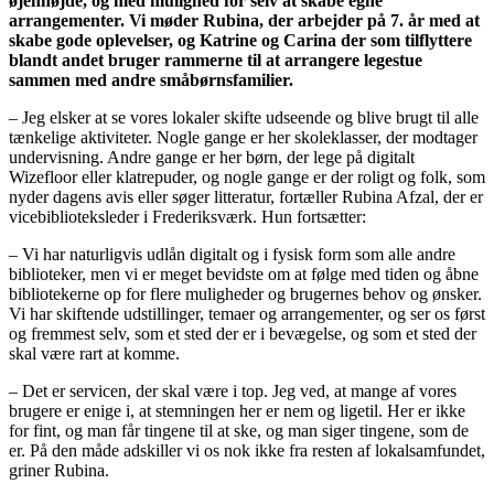
øjenhøjde, og med mulighed for selv at skabe egne
arrangementer. Vi møder Rubina, der arbejder på 7. år med at
skabe gode oplevelser, og Katrine og Carina der som tilflyttere
blandt andet bruger rammerne til at arrangere legestue
sammen med andre småbørnsfamilier.
– Jeg elsker at se vores lokaler skifte udseende og blive brugt til alle
tænkelige aktiviteter. Nogle gange er her skoleklasser, der modtager
undervisning. Andre gange er her børn, der lege på digitalt
Wizefloor eller klatrepuder, og nogle gange er der roligt og folk, som
nyder dagens avis eller søger litteratur, fortæller Rubina Afzal, der er
vicebiblioteksleder i Frederiksværk. Hun fortsætter:
– Vi har naturligvis udlån digitalt og i fysisk form som alle andre
biblioteker, men vi er meget bevidste om at følge med tiden og åbne
bibliotekerne op for flere muligheder og brugernes behov og ønsker.
Vi har skiftende udstillinger, temaer og arrangementer, og ser os først
og fremmest selv, som et sted der er i bevægelse, og som et sted der
skal være rart at komme.
– Det er servicen, der skal være i top. Jeg ved, at mange af vores
brugere er enige i, at stemningen her er nem og ligetil. Her er ikke
for fint, og man får tingene til at ske, og man siger tingene, som de
er. På den måde adskiller vi os nok ikke fra resten af lokalsamfundet,
griner Rubina.