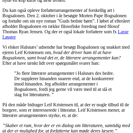
nyde en kop kaffe og læse avisen.
Du kan også opleve forfatterarrangementer af forskellig art i
Bogsalonen. Den 2. oktober i år besøgte Morten Pape Bogsalonen
og fortalte om sin nye roman ”Guds bedste børn”. I løbet af efteråret
afholder Bogsalonen en række filosofiske foredrag med filosof
Thomas Ryan Jensen. Og der er også lokale forfattere som fx
Lasse
Løager
Vi elsker Halsnæs’ udsendte har besøgt Bogsalonen og snakket med
ejeren Leif Kristensen om,
hvad der driver ham til at have
Bogsalonen, samt hvad det er, de litterære arrangementer kan?
Efter at have tænkt lidt over spørgsmålet svarer han:
”Jo flere litterære arrangementer i Halsnæs des bedre.
De supplerer hinanden snarere end, at de konkurrerer
imod hinanden. Jeg afholder arrangementer i
Bogsalonen, fordi jeg gerne vil være med til at slå et
slag for litteraturen. ”
På den måde bidrager Leif Kristensen til, at der er nogle tilbud til de
borgere, som er interesserede i litteratur. Leif Kristensen mener, at
litterære arrangementers styrke, er, at de:
”Skaber et rum, hvor der er en dialog om litteraturen, samtidig med
at der er mulighed for, at forfatterne kan møde deres læsere.”