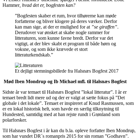
Hammer
, hvad det er, bogfesten kan?
”Bogfesten skaber et rum, hvor tilhørerne kan møde
forfatterne og bliver klogere på deres værker. Derfor
kan man sige, at der er mulighed for at
”se giraffen”
.
Derudover var ønsket at skabe nogle rammer for
litteraturen, som kunne favne bredt. Derfor var det
vigtigt, at der blev skabt et program til både børn og
voksne, og som ikke krævede et stort
litteraturkendskab.”
Et dejligt stemningsbillede fra Halsnæs Bogfest 2017
Mød Iben Mondrup og Ib Michael mfl. til Halsnæs Bogfest
Sidste år var temaet til Halsnæs Bogfest ”lokal litteratur”. I år er
temaet bredt lidt mere ud og der er valgt at sætte fokus på ”Det
globale i det lokale”. Temaet er inspireret af Knud Rasmussen, som
er en lokal historisk helt, som havde en særlig tilknytning til
Hundested, samtidig med at han rejste rundt i Grønland som
polarforsker.
Til Halsnæs Bogfest i år kan du b.la. opleve forfatter Iben Mondrup,
som har vundet DR´s romanpris 2015 for sin roman ”Godhavn”.