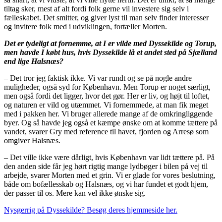
tiltag sker, mest af alt fordi folk gerne vil investere sig selv i
fælleskabet. Det smitter, og giver lyst til man selv finder interesser
og invitere folk med i udviklingen, fortæller Morten.
Det er tydeligt at fornemme, at I er vilde med Dyssekilde og Torup,
men havde I købt hus, hvis Dyssekilde lå et andet sted på Sjælland
end lige Halsnæs?
– Det tror jeg faktisk ikke. Vi var rundt og se på nogle andre
muligheder, også syd for København. Men Torup er noget særligt,
men også fordi det ligger, hvor det gør. Her er liv, og højt til loftet,
og naturen er vild og utæmmet. Vi fornemmede, at man fik meget
med i pakken her. Vi bruger allerede mange af de omkringliggende
byer. Og så havde jeg også et kæmpe ønske om at komme tættere på
vandet, svarer Gry med reference til havet, fjorden og Arresø som
omgiver Halsnæs.
– Det ville ikke være dårligt, hvis København var lidt tættere på. På
den anden side får jeg hørt rigtig mange lydbøger i bilen på vej til
arbejde, svarer Morten med et grin. Vi er glade for vores beslutning,
både om bofællesskab og Halsnæs, og vi har fundet et godt hjem,
der passer til os. Mere kan vel ikke ønske sig.
Nysgerrig på Dyssekilde? Besøg deres hjemmeside her.