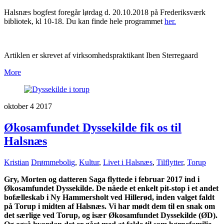
Halsnæs bogfest foregår lørdag d. 20.10.2018 på Frederiksværk
bibliotek, kl 10-18. Du kan finde hele programmet
her.
Artiklen er skrevet af virksomhedspraktikant Iben Sterregaard
More
oktober
4
2017
Økosamfundet Dyssekilde fik os til
Halsnæs
Kristian
Drømmebolig
,
Kultur
,
Livet i Halsnæs
,
Tilflytter
,
Torup
Gry, Morten og datteren Saga flyttede i februar 2017 ind i
Økosamfundet Dyssekilde. De nåede et enkelt pit-stop i et andet
bofælleskab i Ny Hammersholt ved Hillerød, inden valget faldt
på Torup i midten af Halsnæs. Vi har mødt dem til en snak om
det særlige ved Torup, og især Økosamfundet Dyssekilde (ØD).