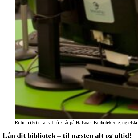
Rubina (tv) er ansat på 7. år på Halsnæs Bibliotekerne, og elske
Lån dit bibliotek – til næsten alt og altid!