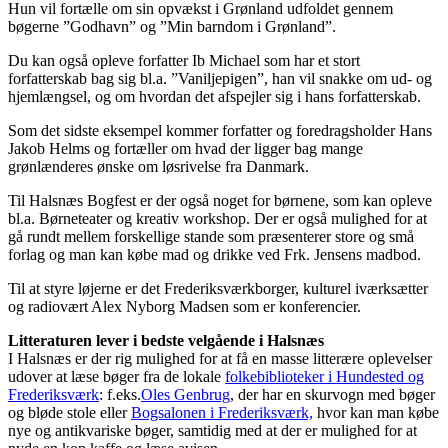
Hun vil fortælle om sin opvækst i Grønland udfoldet gennem
bøgerne ”Godhavn” og ”Min barndom i Grønland”.
Du kan også opleve forfatter Ib Michael som har et stort
forfatterskab bag sig bl.a. ”Vaniljepigen”, han vil snakke om ud- og
hjemlængsel, og om hvordan det afspejler sig i hans forfatterskab.
Som det sidste eksempel kommer forfatter og foredragsholder Hans
Jakob Helms og fortæller om hvad der ligger bag mange
grønlænderes ønske om løsrivelse fra Danmark.
Til Halsnæs Bogfest er der også noget for børnene, som kan opleve
bl.a. Børneteater og kreativ workshop. Der er også mulighed for at
gå rundt mellem forskellige stande som præsenterer store og små
forlag og man kan købe mad og drikke ved Frk. Jensens madbod.
Til at styre løjerne er det Frederiksværkborger, kulturel iværksætter
og radiovært Alex Nyborg Madsen som er konferencier.
Litteraturen lever i bedste velgående i Halsnæs
I Halsnæs er der rig mulighed for at få en masse litterære oplevelser
udover at læse bøger fra de lokale
folkebiblioteker i Hundested og
Frederiksværk
: f.eks.
Oles Genbrug
, der har en skurvogn med bøger
og bløde stole eller
Bogsalonen i Frederiksværk,
hvor kan man købe
nye og antikvariske bøger, samtidig med at der er mulighed for at