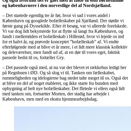
Og også hvordan det er gået med at falde til som børnefamilie
og københavnere i den norvestlige del af Nordsjælland.
– Det startede egentlig tre år før, hvor vi sad i vores andel i
København og googlede bofælleskaber på Sjælland. Der stødte vi
første gang på Dyssekilde. Efter ét besøg, var vi allerede forelskede.
Vi var dog lidt bekymrede for at flytte så langt fra København, og
fandt i mellemtiden et bofælleskab i Hillerød, hvor vi lejede os ind
for et halvt år, og prøvede konceptet ”bofælleskab” af. Vi endte
efterfølgende med at blive et år mere, i et lidt mere klassisk kollektiv
og deleværelser, men fandt ud af, at en dør til vores eget, faktisk
passede bedst til os, fortæller Gry.
– Det passede også med, at nu var der blevet et rækkehus ledigt her
på Regnbuen i ØD. Og så slog vi til. Tanken om fælleskabet,
rummeligheden og idelogierne bag stedet talte meget til os. Også det
at blive en del af noget etableret, og ikke starte fra bunden med
opbygning af helt nye bofælleskaber. Det flirtede vi ellers også lidt
med tanken om, fortsætter Morten, der stadig har arbejde i
København, men med en ekstra hjemmearbejdsdag.