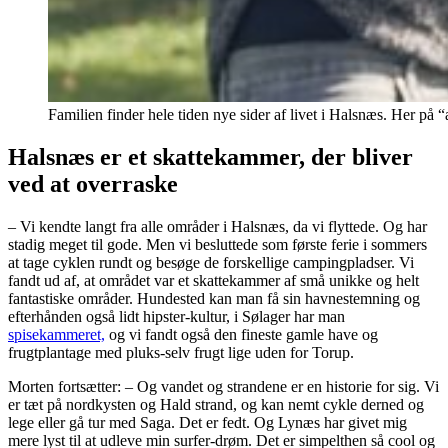
Familien finder hele tiden nye sider af livet i Halsnæs. Her på
Halsnæs er et skattekammer, der bliver
ved at overraske
– Vi kendte langt fra alle områder i Halsnæs, da vi flyttede. Og har
stadig meget til gode. Men vi besluttede som første ferie i sommers
at tage cyklen rundt og besøge de forskellige campingpladser. Vi
fandt ud af, at området var et skattekammer af små unikke og helt
fantastiske områder. Hundested kan man få sin havnestemning og
efterhånden også lidt hipster-kultur, i Sølager har man
spisekammeret,
og vi fandt også den fineste gamle have og
frugtplantage med pluks-selv frugt lige uden for Torup.
Morten fortsætter: – Og vandet og strandene er en historie for sig. Vi
er tæt på nordkysten og Hald strand, og kan nemt cykle derned og
lege eller gå tur med Saga. Det er fedt. Og Lynæs har givet mig
mere lyst til at udleve min surfer-drøm. Det er simpelthen så cool og