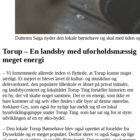
Datteren Saga nyder den lokale børnehave og skal med tiden ogs
Torup – En landsby med uforholdsmæssig
meget energi
– Vi fornemmede allerede inden vi flyttede, at Torup kunne noget
særligt. Et mejeri er blevet lavet til kultur- og musikhus og
deleværksted, den populære lilleskole er åbnet på privat initiativ,
og landsbycenteret og lokalrådet Torup Ting fortæller historien om
en by, der vil skabe noget sammen. Det er en energi, som ikke er
bare kommer af sig selv eller findes i alle byer af denne størrelse,
forklarer Gry, som også for nyligt har meldt sig til en lokal
byudviklingsgruppe under Torup Ting, som har sat sig for at styre
udviklingen af en ny øko-bydel.
– Den lokale Torup Børnehave blev også oprettet af forældre fra
Dyssekilde og er meget populær. Derfor skrev vi også Saga op lige
så snart, at vi vidste, at vi ville flytte hertil. Det er unikt, at så mange