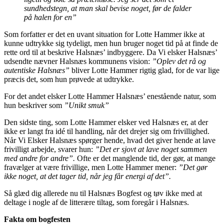
sundhedstegn, at man skal bevise noget, før de falder
på halen for en”
Som forfatter er det en uvant situation for Lotte Hammer ikke at
kunne udtrykke sig tydeligt, men hun bruger noget tid på at finde de
rette ord til at beskrive Halsnæs’ indbyggere. Da Vi elsker Halsnæs’
udsendte nævner Halsnæs kommunens vision:
”Oplev det rå og
autentiske Halsnæs”
bliver Lotte Hammer rigtig glad, for de var lige
præcis det, som hun prøvede at udtrykke.
For det andet elsker Lotte Hammer Halsnæs’ enestående natur, som
hun beskriver som
”Unikt smuk”
Den sidste ting, som Lotte Hammer elsker ved Halsnæs er, at der
ikke er langt fra idé til handling, når det drejer sig om frivillighed.
Når Vi Elsker Halsnæs spørger hende, hvad det giver hende at lave
frivilligt arbejde, svarer hun:
”Det er sjovt at lave noget sammen
med andre for andre”.
Ofte er det manglende tid, der gør, at mange
fravælger at være frivillige, men Lotte Hammer mener:
”Det gør
ikke noget, at det tager tid, når jeg får energi af det”.
Så glæd dig allerede nu til Halsnæs Bogfest og tøv ikke med at
deltage i nogle af de litterære tiltag, som foregår i Halsnæs.
Fakta om bogfesten