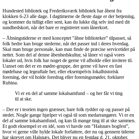
Hundested bibliotek og Frederiksværk bibliotek har åbent fra
klokken 6-23 alle dage. I dagtimerne de fleste dage er der betjening,
og kommer du tidligt eller sent, kan du lukke dig selv ind med dit
sundhedskort, når det bare er registreret som lånerkort.
– Åbningstiderne er med konceptet ”åbne biblioteker” tilpasset, så
folk bedre kan bruge stederne, når det passer ind i deres hverdag.
Skal man bruge personale, kan man finde de præcise servicetider på
nettet. Som del af denne åbenhedskultur, så låner vi også vores
lokaler ud, hvis folk har noget de gerne vil afholde eller invitere til.
Uanset om det er en mødre-gruppe, der gerne vil have en fast
mødebase og legeaftale her, eller eksempelvis lokalhistorisk
forening, der vil holde foredrag eller foreningsmøder, forklarer
Rubina.
Vi er en del af samme lokalsamfund – og her får vi ting
til at ske.
– Der er i teorien ingen grænser, bare folk rydder op og passer på
stedet. Nogle gange hjælper vi også til som medarrangører. Vi er en
del af samme lokalsamfund, og kan få mange ting til at ske sammen.
Et godt eksempel er en idé, som vi havde om ”Halsnæs bogfest”,
hvor vi gerne ville hylde lokale forfattere, der nu og gennem tiderne
har skrevet om Halsnæs. Det bliver nu en festdag d. 21. oktober,