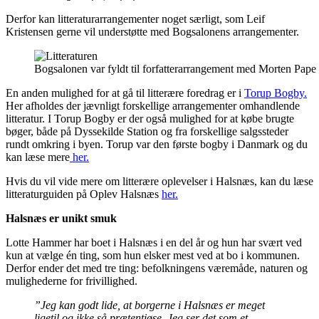
Derfor kan litteraturarrangementer noget særligt, som Leif
Kristensen gerne vil understøtte med Bogsalonens arrangementer.
Bogsalonen var fyldt til forfatterarrangement med Morten Pape 
En anden mulighed for at gå til litterære foredrag er i
Torup Bogby.
Her afholdes der jævnligt forskellige arrangementer omhandlende
litteratur. I Torup Bogby er der også mulighed for at købe brugte
bøger, både på Dyssekilde Station og fra forskellige salgssteder
rundt omkring i byen. Torup var den første bogby i Danmark og du
kan læse mere
her.
Hvis du vil vide mere om litterære oplevelser i Halsnæs, kan du læse
litteraturguiden på Oplev Halsnæs
her.
Halsnæs er unikt smuk
Lotte Hammer har boet i Halsnæs i en del år og hun har svært ved
kun at vælge én ting, som hun elsker mest ved at bo i kommunen.
Derfor ender det med tre ting: befolkningens væremåde, naturen og
mulighederne for frivillighed.
”Jeg kan godt lide, at borgerne i Halsnæs er meget
ligetil og ikke så prætentiøse. Jeg ser det som et