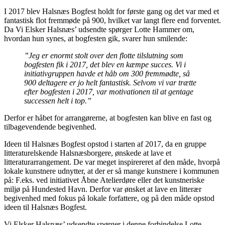
I 2017 blev Halsnæs Bogfest holdt for første gang og det var med et
fantastisk flot fremmøde på 900, hvilket var langt flere end forventet.
Da Vi Elsker Halsnæs’ udsendte spørger Lotte Hammer om,
hvordan hun synes, at bogfesten gik, svarer hun smilende:
”Jeg er enormt stolt over den flotte tilslutning som
bogfesten fik i 2017, det blev en kæmpe succes. Vi i
initiativgruppen havde et håb om 300 fremmødte, så
900 deltagere er jo helt fantastisk. Selvom vi var trætte
efter bogfesten i 2017, var motivationen til at gentage
successen helt i top.”
Derfor er håbet for arrangørerne, at bogfesten kan blive en fast og
tilbagevendende begivenhed.
Ideen til Halsnæs Bogfest opstod i starten af 2017, da en gruppe
litteraturelskende Halsnæsborgere, ønskede at lave et
litteraturarrangement. De var meget inspirereret af den måde, hvorpå
lokale kunstnere udnytter, at der er så mange kunstnere i kommunen
på: F.eks. ved initiativet Åbne Atelierdøre eller det kunstneriske
miljø på Hundested Havn. Derfor var ønsket at lave en litterær
begivenhed med fokus på lokale forfattere, og på den måde opstod
ideen til Halsnæs Bogfest.
Vi Elsker Halsnæs’ udsendte spørger i denne forbindelse Lotte