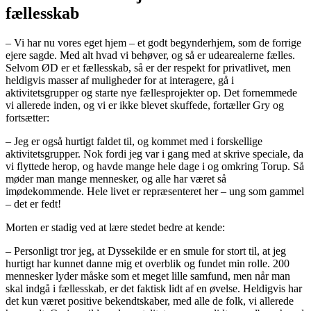
fællesskab
– Vi har nu vores eget hjem – et godt begynderhjem, som de forrige
ejere sagde. Med alt hvad vi behøver, og så er udearealerne fælles.
Selvom ØD er et fællesskab, så er der respekt for privatlivet, men
heldigvis masser af muligheder for at interagere, gå i
aktivitetsgrupper og starte nye fællesprojekter op. Det fornemmede
vi allerede inden, og vi er ikke blevet skuffede, fortæller Gry og
fortsætter:
– Jeg er også hurtigt faldet til, og kommet med i forskellige
aktivitetsgrupper. Nok fordi jeg var i gang med at skrive speciale, da
vi flyttede herop, og havde mange hele dage i og omkring Torup. Så
møder man mange mennesker, og alle har været så
imødekommende. Hele livet er repræsenteret her – ung som gammel
– det er fedt!
Morten er stadig ved at lære stedet bedre at kende:
– Personligt tror jeg, at Dyssekilde er en smule for stort til, at jeg
hurtigt har kunnet danne mig et overblik og fundet min rolle. 200
mennesker lyder måske som et meget lille samfund, men når man
skal indgå i fællesskab, er det faktisk lidt af en øvelse. Heldigvis har
det kun været positive bekendtskaber, med alle de folk, vi allerede