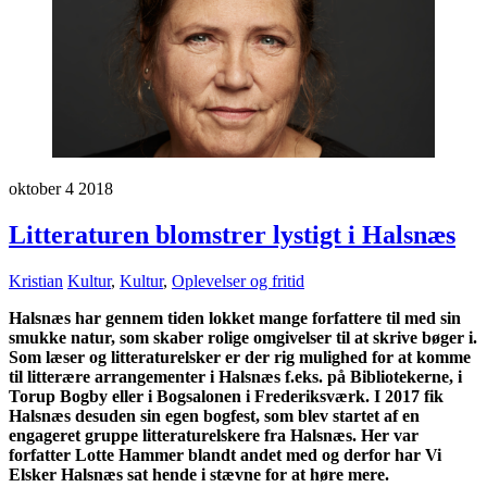
oktober
4
2018
Litteraturen blomstrer lystigt i Halsnæs
Kristian
Kultur
,
Kultur
,
Oplevelser og fritid
Halsnæs har gennem tiden lokket mange forfattere til med sin
smukke natur, som skaber rolige omgivelser til at skrive bøger i.
Som læser og litteraturelsker er der rig mulighed for at komme
til litterære arrangementer i Halsnæs f.eks. på Bibliotekerne, i
Torup Bogby eller i Bogsalonen i Frederiksværk. I 2017 fik
Halsnæs desuden sin egen bogfest, som blev startet af en
engageret gruppe litteraturelskere fra Halsnæs. Her var
forfatter Lotte Hammer blandt andet med og derfor har Vi
Elsker Halsnæs sat hende i stævne for at høre mere.