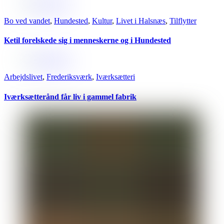
Bo ved vandet
,
Hundested
,
Kultur
,
Livet i Halsnæs
,
Tilflytter
Ketil forelskede sig i menneskerne og i Hundested
Arbejdslivet
,
Frederiksværk
,
Iværksætteri
Iværksætterånd får liv i gammel fabrik