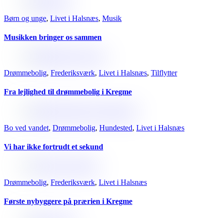
Børn og unge
,
Livet i Halsnæs
,
Musik
Musikken bringer os sammen
Drømmebolig
,
Frederiksværk
,
Livet i Halsnæs
,
Tilflytter
Fra lejlighed til drømmebolig i Kregme
Bo ved vandet
,
Drømmebolig
,
Hundested
,
Livet i Halsnæs
Vi har ikke fortrudt et sekund
Drømmebolig
,
Frederiksværk
,
Livet i Halsnæs
Første nybyggere på prærien i Kregme