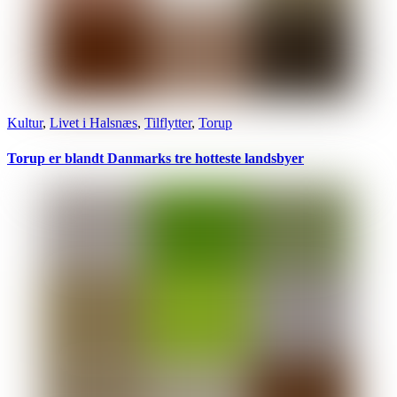
Kultur
,
Livet i Halsnæs
,
Tilflytter
,
Torup
Torup er blandt Danmarks tre hotteste landsbyer