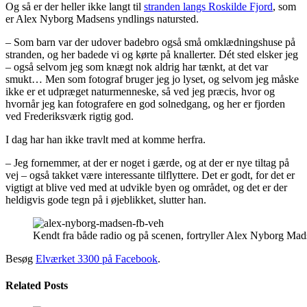
Og så er der heller ikke langt til
stranden langs Roskilde Fjord
, som
er Alex Nyborg Madsens yndlings natursted.
– Som barn var der udover badebro også små omklædningshuse på
stranden, og her badede vi og kørte på knallerter. Dét sted elsker jeg
– også selvom jeg som knægt nok aldrig har tænkt, at det var
smukt… Men som fotograf bruger jeg jo lyset, og selvom jeg måske
ikke er et udpræget naturmenneske, så ved jeg præcis, hvor og
hvornår jeg kan fotografere en god solnedgang, og her er fjorden
ved Frederiksværk rigtig god.
I dag har han ikke travlt med at komme herfra.
– Jeg fornemmer, at der er noget i gærde, og at der er nye tiltag på
vej – også takket være interessante tilflyttere. Det er godt, for det er
vigtigt at blive ved med at udvikle byen og området, og det er der
heldigvis gode tegn på i øjeblikket, slutter han.
Kendt fra både radio og på scenen, fortryller Alex Nyborg Mad
Besøg
Elværket 3300 på Facebook
.
Related Posts