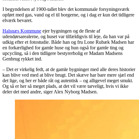
I begyndelsen af 1900-tallet blev det kommunale forsyningsværk
opført med gas, vand og el til borgerne, og i dag er kun det tidligere
elværk bevaret.
Halsnæs Kommune
ejer bygningen og de fleste af
udendørsarealerne, og huset var tilfældigvis til leje, da han var på
udkig efter et fotostudie. Både han og fru Lone Rubæk Madsen har
en forkærlighed for gamle huse og hun også for gamle ting og
upcycling, så i den tidligere bestyrerbolig er Madam Madsens
Genbrug rykket ind.
– Det er virkelig fedt, at de gamle bygninger med alle deres historier
kan blive ved med at blive brugt. Det skæve har bare mere sjæl end
det lige, og her er både råt og autentisk – og alligevel meget smukt.
Og så er her så meget plads, at det vil være tarveligt, hvis vi ikke
deler det med andre, siger Alex Nyborg Madsen.