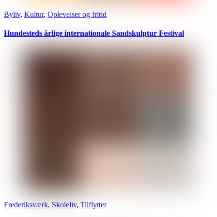
Byliv
,
Kultur
,
Oplevelser og fritid
Hundesteds årlige internationale Sandskulptur Festival
Frederiksværk
,
Skoleliv
,
Tilflytter