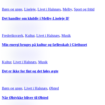
Børn og unge
,
Liseleje
,
Livet i Halsnæs
,
Melby
,
Sport og fritid
Det handler om klubliv i Melby-Liseleje IF
Frederiksværk
,
Kultur
,
Livet i Halsnæs
,
Musik
Min energi bruges på kultur og fællesskab i Gjethuset
Kultur
,
Livet i Halsnæs
,
Musik
Det er ikke for fint og det føles ægte
Børn og unge
,
Livet i Halsnæs
,
Ølsted
Når Ølstykke bliver til Ølsted