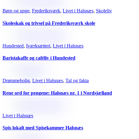
Børn og unge
,
Frederiksværk
,
Livet i Halsnæs
,
Skoleliv
Skoleskak og trivsel på Frederiksværk skole
Hundested
,
Iværksætteri
,
Livet i Halsnæs
Baristakaffe og caféliv i Hundested
Drømmebolig
,
Livet i Halsnæs
,
Tal og fakta
Rene ord for pengene: Halsnæs nr. 1 i Nordsjælland
Livet i Halsnæs
Spis lokalt med Spisekammer Halsnæs