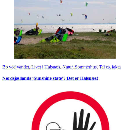
Bo ved vandet
,
Livet i Halsnæs
,
Natur
,
Sommerhus
,
Tal og fakta
Nordsjællands ‘Sunshine state’? Det er Halsnæs!