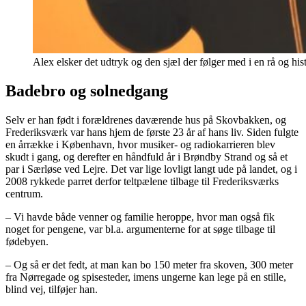
Alex elsker det udtryk og den sjæl der følger med i en rå og hi
Badebro og solnedgang
Selv er han født i forældrenes daværende hus på Skovbakken, og
Frederiksværk var hans hjem de første 23 år af hans liv. Siden fulgte
en årrække i København, hvor musiker- og radiokarrieren blev
skudt i gang, og derefter en håndfuld år i Brøndby Strand og så et
par i Særløse ved Lejre. Det var lige lovligt langt ude på landet, og i
2008 rykkede parret derfor teltpælene tilbage til Frederiksværks
centrum.
– Vi havde både venner og familie heroppe, hvor man også fik
noget for pengene, var bl.a. argumenterne for at søge tilbage til
fødebyen.
– Og så er det fedt, at man kan bo 150 meter fra skoven, 300 meter
fra Nørregade og spisesteder, imens ungerne kan lege på en stille,
blind vej, tilføjer han.