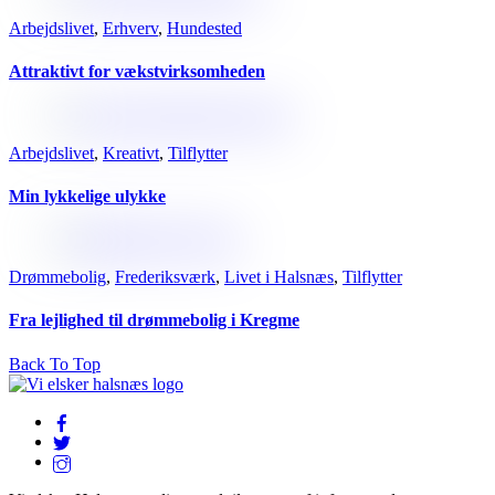
Arbejdslivet
,
Erhverv
,
Hundested
Attraktivt for vækstvirksomheden
Arbejdslivet
,
Kreativt
,
Tilflytter
Min lykkelige ulykke
Drømmebolig
,
Frederiksværk
,
Livet i Halsnæs
,
Tilflytter
Fra lejlighed til drømmebolig i Kregme
Back To Top