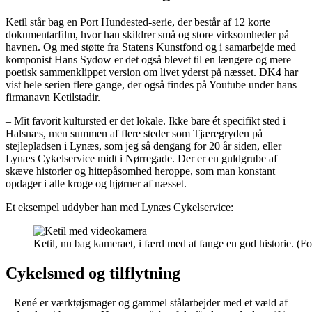
Ketil står bag en Port Hundested-serie, der består af 12 korte
dokumentarfilm, hvor han skildrer små og store virksomheder på
havnen. Og med støtte fra Statens Kunstfond og i samarbejde med
komponist Hans Sydow er det også blevet til en længere og mere
poetisk sammenklippet version om livet yderst på næsset. DK4 har
vist hele serien flere gange, der også findes på Youtube under hans
firmanavn Ketilstadir.
– Mit favorit kultursted er det lokale. Ikke bare ét specifikt sted i
Halsnæs, men summen af flere steder som Tjæregryden på
stejlepladsen i Lynæs, som jeg så dengang for 20 år siden, eller
Lynæs Cykelservice midt i Nørregade. Der er en guldgrube af
skæve historier og hittepåsomhed heroppe, som man konstant
opdager i alle kroge og hjørner af næsset.
Et eksempel uddyber han med Lynæs Cykelservice:
Ketil, nu bag kameraet, i færd med at fange en god historie. (F
Cykelsmed og tilflytning
– René er værktøjsmager og gammel stålarbejder med et væld af