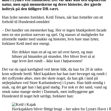
natur, men også menneskerne og deres historier, der gjorde
indtryk på den tidligere DR-vært.
Han lyder næsten forelsket, Ketil Teisen, når han fortæller om sit
forhold til Hundested-området:
– Det handler om mennesket bag. Her er ingen blankpoleret facade
men en stor portion nærvær og sjæl. Og masser af muligheder for
uformelle møder med snakke og historier, hvis bare man lytter,
forklarer Ketil med stor energi.
Her drikker man en øl og ser ud over havet, og man
hilsner på hinanden på stranden. Her bliver livet så at
sige levet året rundt – ikke kun i højsæsonen!
Det var da også kærlighed ved første blik, da han for 20 år siden
kom sejlende hertil. Med kajakken har han især bevæget sig rundt i
det sydfynske øhav, men der skete noget, da han gik i land på
stejlepladsen ved Store Karlsmindevej i Lynæs. Han faldt nemlig i
snak, og det gør han i høj grad stadig. For nok er der sand, vand og
smuk natur mange steder i Danmark, men indbyggerne gør
Hundested til noget helt særligt, forklarer han:
Havkajakken bliver flittigt brugt – her uden for Lynæs Havn i 