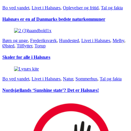
Bo ved vandet
,
Livet i Halsnæs
,
Oplevelser og fritid
,
Tal og fakta
Halsnæs er en af Danmarks bedste naturkommuner
Børn og unge
,
Frederiksværk
,
Hundested
,
Livet i Halsnæs
,
Melby
,
Ølsted
,
Tilflytter
,
Torup
Skoler for alle i Halsnæs
Bo ved vandet
,
Livet i Halsnæs
,
Natur
,
Sommerhus
,
Tal og fakta
Nordsjællands ‘Sunshine state’? Det er Halsnæs!