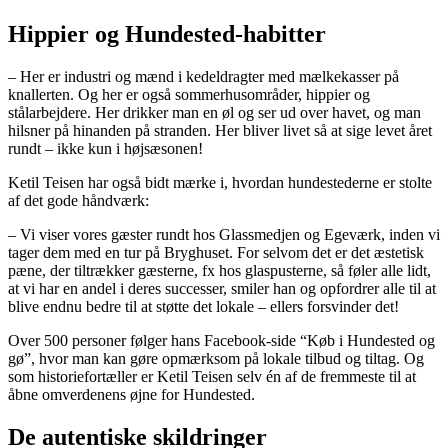
Hippier og Hundested-habitter
– Her er industri og mænd i kedeldragter med mælkekasser på
knallerten. Og her er også sommerhusområder, hippier og
stålarbejdere. Her drikker man en øl og ser ud over havet, og man
hilsner på hinanden på stranden. Her bliver livet så at sige levet året
rundt – ikke kun i højsæsonen!
Ketil Teisen har også bidt mærke i, hvordan hundestederne er stolte
af det gode håndværk:
– Vi viser vores gæster rundt hos Glassmedjen og Egeværk, inden vi
tager dem med en tur på Bryghuset. For selvom det er det æstetisk
pæne, der tiltrækker gæsterne, fx hos glaspusterne, så føler alle lidt,
at vi har en andel i deres successer, smiler han og opfordrer alle til at
blive endnu bedre til at støtte det lokale – ellers forsvinder det!
Over 500 personer følger hans Facebook-side “Køb i Hundested og
gø”, hvor man kan gøre opmærksom på lokale tilbud og tiltag. Og
som historiefortæller er Ketil Teisen selv én af de fremmeste til at
åbne omverdenens øjne for Hundested.
De autentiske skildringer