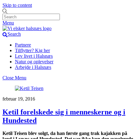
Skip to content
Menu
Search
Partnere
Tilflytter? Kig her
Lev livet i Halsnæs
Natur og oplevelser
Arbejde i Halsnæs
Close Menu
februar 19, 2016
Ketil forelskede sig i menneskerne og i
Hundested
Ketil Teisen blev solgt, da han første gang trak kajakken på
land i Lynæs ved Hundested. Det var ikke kun den uspolerede