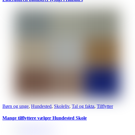
Børn og unge
,
Hundested
,
Skoleliv
,
Tal og fakta
,
Tilflytter
Mange tilflyttere vælger Hundested Skole