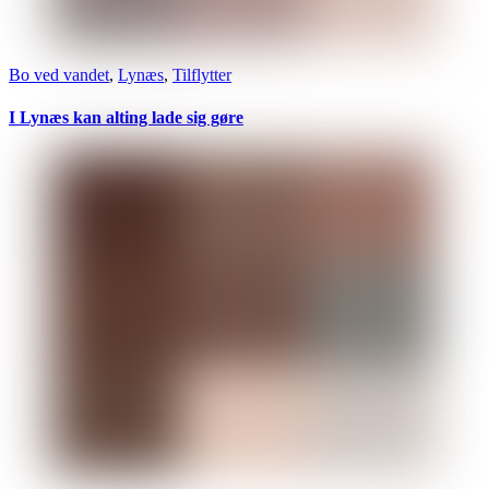
Bo ved vandet
,
Lynæs
,
Tilflytter
I Lynæs kan alting lade sig gøre