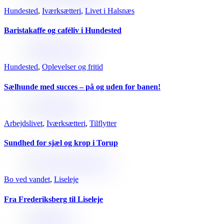
Hundested
,
Iværksætteri
,
Livet i Halsnæs
Baristakaffe og caféliv i Hundested
Hundested
,
Oplevelser og fritid
Sælhunde med succes – på og uden for banen!
Arbejdslivet
,
Iværksætteri
,
Tilflytter
Sundhed for sjæl og krop i Torup
Bo ved vandet
,
Liseleje
Fra Frederiksberg til Liseleje