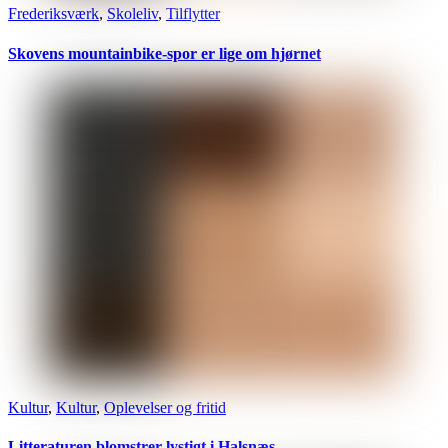
Frederiksværk
,
Skoleliv
,
Tilflytter
Skovens mountainbike-spor er lige om hjørnet
Kultur
,
Kultur
,
Oplevelser og fritid
Litteraturen blomstrer lystigt i Halsnæs