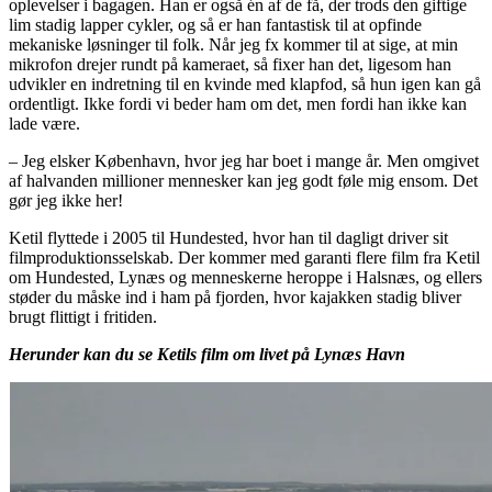
oplevelser i bagagen. Han er også én af de få, der trods den giftige
lim stadig lapper cykler, og så er han fantastisk til at opfinde
mekaniske løsninger til folk. Når jeg fx kommer til at sige, at min
mikrofon drejer rundt på kameraet, så fixer han det, ligesom han
udvikler en indretning til en kvinde med klapfod, så hun igen kan gå
ordentligt. Ikke fordi vi beder ham om det, men fordi han ikke kan
lade være.
– Jeg elsker København, hvor jeg har boet i mange år. Men omgivet
af halvanden millioner mennesker kan jeg godt føle mig ensom. Det
gør jeg ikke her!
Ketil flyttede i 2005 til Hundested, hvor han til dagligt driver sit
filmproduktionsselskab. Der kommer med garanti flere film fra Ketil
om Hundested, Lynæs og menneskerne heroppe i Halsnæs, og ellers
støder du måske ind i ham på fjorden, hvor kajakken stadig bliver
brugt flittigt i fritiden.
Herunder kan du se Ketils film om livet på Lynæs Havn