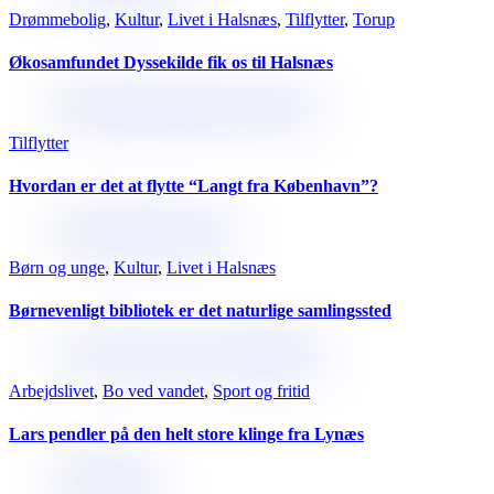
Drømmebolig
,
Kultur
,
Livet i Halsnæs
,
Tilflytter
,
Torup
Økosamfundet Dyssekilde fik os til Halsnæs
Tilflytter
Hvordan er det at flytte “Langt fra København”?
Børn og unge
,
Kultur
,
Livet i Halsnæs
Børnevenligt bibliotek er det naturlige samlingssted
Arbejdslivet
,
Bo ved vandet
,
Sport og fritid
Lars pendler på den helt store klinge fra Lynæs