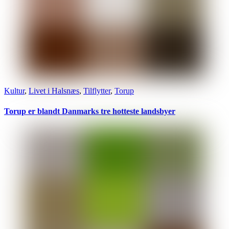
Kultur
,
Livet i Halsnæs
,
Tilflytter
,
Torup
Torup er blandt Danmarks tre hotteste landsbyer