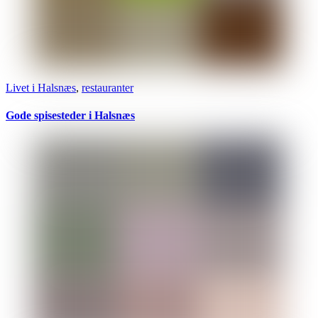
Livet i Halsnæs
,
restauranter
Gode spisesteder i Halsnæs