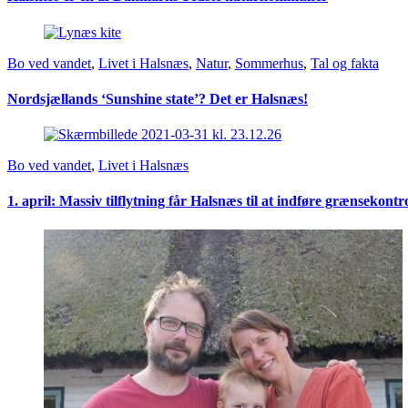
Bo ved vandet
,
Livet i Halsnæs
,
Natur
,
Sommerhus
,
Tal og fakta
Nordsjællands ‘Sunshine state’? Det er Halsnæs!
Bo ved vandet
,
Livet i Halsnæs
1. april: Massiv tilflytning får Halsnæs til at indføre grænsekontr