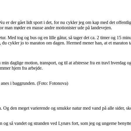
 Nu er der gået lidt sport i det, for nu cykler jeg om kap med det offent
, for man møder en masse andre motionister ude på landevejen.
ur. Med tog og bus og en lille gåtur, så tager det ca. 2 timer og 15 minut
ar, du cykler jo to maraton om dagen. Hermed mener han, at et maraton t
få min daglige motion, transport, og til at afstresse fra en travl hverdag
kommer hjem fra arbejde.
 anes i baggrunden. (Foto: Fotonova)
vn. Og den meget varierende og smukke natur med vand på alle sider, sko
og så vandet og stranden ved Lynæs fort, som jeg og ungerne benytter