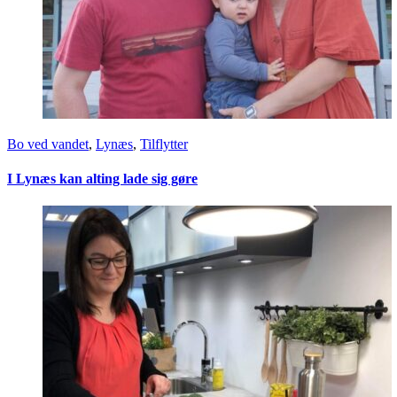
Bo ved vandet
,
Lynæs
,
Tilflytter
I Lynæs kan alting lade sig gøre