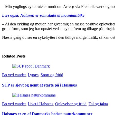
– Min ynglings cykelrute er rundt om Arresø via Frederiksværk og nog
Læs også: Naturen er som skabt til mountainbike
– Al den cykling og motion har givet mig en masse positive oplevelser 
grundform, som jeg har opnået ved at cykle frem og tilbage på arbejde,
Næste gang du ser en cykelrytter i den tidlige morgentrafik, så kan det 
Related Posts
Bo ved vandet
,
Lynæs
,
Sport og fritid
SUP er sjovt og nemt at starte på i Halsnæs
Bo ved vandet
,
Livet i Halsnæs
,
Oplevelser og fritid
,
Tal og fakta
Halsnæs er en af Danmarks bedste naturkommuner