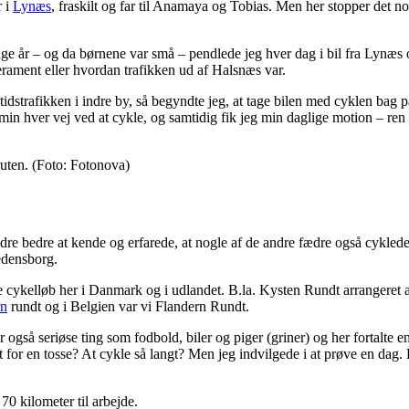
r i
Lynæs
, fraskilt og far til Anamaya og Tobias. Men her stopper det no
nge år – og da børnene var små – pendlede jeg hver dag i bil fra Lynæs o
erament eller hvordan trafikken ud af Halsnæs var.
tidstrafikken i indre by, så begyndte jeg, at tage bilen med cyklen bag 
n hver vej ved at cykle, og samtidig fik jeg min daglige motion – ren 
ruten. (Foto: Fotonova)
ldre bedre at kende og erfarede, at nogle af de andre fædre også cyklede 
edensborg.
gle cykelløb her i Danmark og i udlandet. B.la. Kysten Rundt arranger
rn
rundt og i Belgien var vi Flandern Rundt.
gså seriøse ting som fodbold, biler og piger (griner) og her fortalte 
or en tosse? At cykle så langt? Men jeg indvilgede i at prøve en dag. B
 70 kilometer til arbejde.