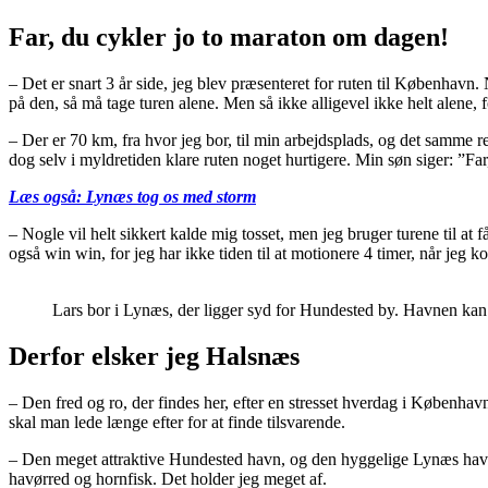
Far, du cykler jo to maraton om dagen!
– Det er snart 3 år side, jeg blev præsenteret for ruten til København.
på den, så må tage turen alene. Men så ikke alligevel ikke helt alene
– Der er 70 km, fra hvor jeg bor, til min arbejdsplads, og det samme ret
dog selv i myldretiden klare ruten noget hurtigere. Min søn siger: ”F
Læs også: Lynæs tog os med storm
– Nogle vil helt sikkert kalde mig tosset, men jeg bruger turene til at 
også win win, for jeg har ikke tiden til at motionere 4 timer, når jeg 
Lars bor i Lynæs, der ligger syd for Hundested by. Havnen kan
Derfor elsker jeg Halsnæs
– Den fred og ro, der findes her, efter en stresset hverdag i Københa
skal man lede længe efter for at finde tilsvarende.
– Den meget attraktive Hundested havn, og den hyggelige Lynæs havn 
havørred og hornfisk. Det holder jeg meget af.