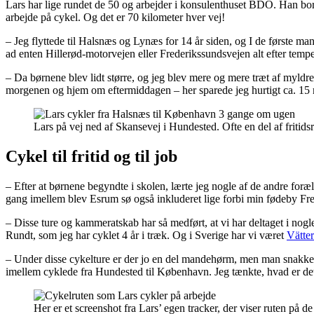
Lars har lige rundet de 50 og arbejder i konsulenthuset BDO. Han bo
arbejde på cykel. Og det er 70 kilometer hver vej!
– Jeg flyttede til Halsnæs og Lynæs for 14 år siden, og I de første ma
ad enten Hillerød-motorvejen eller Frederikssundsvejen alt efter temp
– Da børnene blev lidt større, og jeg blev mere og mere træt af myldre
morgenen og hjem om eftermiddagen – her sparede jeg hurtigt ca. 15 mi
Lars på vej ned af Skansevej i Hundested. Ofte en del af fritids
Cykel til fritid og til job
– Efter at børnene begyndte i skolen, lærte jeg nogle af de andre foræ
gang imellem blev Esrum sø også inkluderet lige forbi min fødeby Fr
– Disse ture og kammeratskab har så medført, at vi har deltaget i no
Rundt, som jeg har cyklet 4 år i træk. Og i Sverige har vi været
Vätte
– Under disse cykelture er der jo en del mandehørm, men man snakker o
imellem cyklede fra Hundested til København. Jeg tænkte, hvad er det f
Her er et screenshot fra Lars’ egen tracker, der viser ruten på de