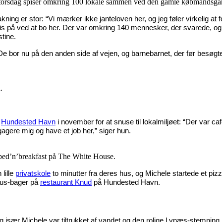
r torsdag spiser omkring 100 lokale sammen ved den gamle købmandsgård,
ng er stor: “Vi mærker ikke janteloven her, og jeg føler virkelig at fo
r pris på ved at bo her. Der var omkring 140 mennesker, der svarede, o
stine.
 De bor nu på den anden side af vejen, og barnebarnet, der før besø
.
l
Hundested Havn
i november for at snuse til lokalmiljøet: “Der var c
ngagere mig og have et job her,” siger hun.
 bed’n’breakfast på The White House.
lille
privatskole
to minutter fra deres hus, og Michele startede et pi
 hus-bager på
restaurant Knud
på Hundested Havn.
en, og især Michele var tiltrukket af vandet og den rolige Lynæs-stemnin