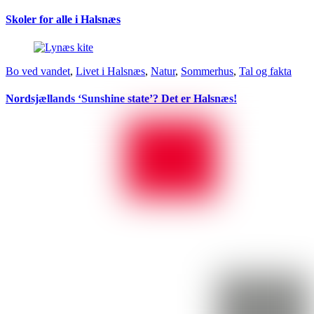
Skoler for alle i Halsnæs
Bo ved vandet
,
Livet i Halsnæs
,
Natur
,
Sommerhus
,
Tal og fakta
Nordsjællands ‘Sunshine state’? Det er Halsnæs!