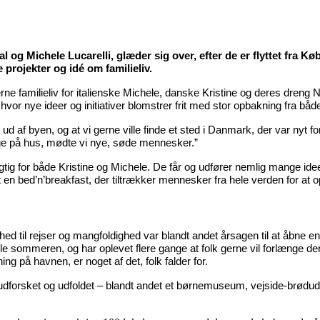
og Michele Lucarelli, glæder sig over, efter de er flyttet fra Køb
projekter og idé om familieliv.
 familieliv for italienske Michele, danske Kristine og deres dreng No
, hvor nye ideer og initiativer blomstrer frit med stor opbakning fra 
lle ud af byen, og at vi gerne ville finde et sted i Danmark, der var nyt
gge på hus, mødte vi nye, søde mennesker.”
vigtig for både Kristine og Michele. De får og udfører nemlig mange ide
 en bed’n’breakfast, der tiltrækker mennesker fra hele verden for at
 til rejser og mangfoldighed var blandt andet årsagen til at åbne en 
le sommeren, og har oplevet flere gange at folk gerne vil forlænge der
g på havnen, er noget af det, folk falder for.
e udforsket og udfoldet – blandt andet et børnemuseum, vejside-brødud