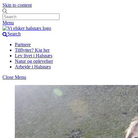
Skip to content
Menu
Search
Partnere
Tilflytter? Kig her
Lev livet i Halsnæs
Natur og oplevelser
Arbejde i Halsnæs
Close Menu