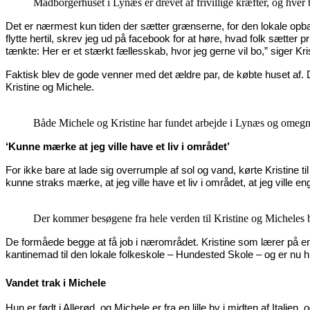
Madborgerhuset i Lynæs er drevet af frivillige kræfter, og hve
Det er nærmest kun tiden der sætter grænserne, for den lokale opbakni
flytte hertil, skrev jeg ud på facebook for at høre, hvad folk sætte
tænkte: Her er et stærkt fællesskab, hvor jeg gerne vil bo,” siger Kri
Faktisk blev de gode venner med det ældre par, de købte huset af.
Kristine og Michele.
Både Michele og Kristine har fundet arbejde i Lynæs og omegn
‘Kunne mærke at jeg ville have et liv i området’
For ikke bare at lade sig overrumple af sol og vand, kørte Kristine ti
kunne straks mærke, at jeg ville have et liv i området, at jeg ville e
Der kommer besøgene fra hele verden til Kristine og Micheles
De formåede begge at få job i nærområdet. Kristine som lærer på en 
kantinemad til den lokale folkeskole – Hundested Skole – og er nu
Vandet trak i Michele
Hun er født i Allerød, og Michele er fra en lille by i midten af Itali