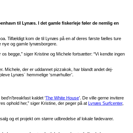
enhavn til Lynæs. I det gamle fiskerleje føler de nemlig en
a. Tilfældigt kom de til Lynæs på en af deres første fælles ture
både nye og gamle lynæsborgere.
 for os begge,” siger Kristine og Michele fortsætter: “Vi kendte ingen
er. Michele, der er uddannet pizzakok, har blandt andet dej-
 opleve Lynæs´ hemmelige ‘smørhuller’.
bed’n’breakfast kaldet ‘
The White House
’. De ville gerne invitere
es ophold her,” siger Kristine, der peger på at
Lynæs Surfcenter
,
salg og et projekt om større udbredelse af lokale fødevarer.