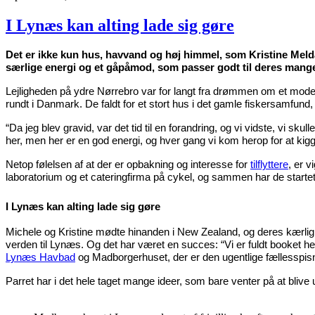
I Lynæs kan alting lade sig gøre
Det er ikke kun hus, havvand og høj himmel, som Kristine Meldal 
særlige energi og et gåpåmod, som passer godt til deres mange 
Lejligheden på ydre Nørrebro var for langt fra drømmen om et moderne
rundt i Danmark. De faldt for et stort hus i det gamle fiskersamfund
“Da jeg blev gravid, var det tid til en forandring, og vi vidste, vi sku
her, men her er en god energi, og hver gang vi kom herop for at ki
Netop følelsen af at der er opbakning og interesse for
tilflyttere
, er 
laboratorium og et cateringfirma på cykel, og sammen har de startet
I Lynæs kan alting lade sig gøre
Michele og Kristine mødte hinanden i New Zealand, og deres kærlighed
verden til Lynæs. Og det har været en succes: “Vi er fuldt booket he
Lynæs Havbad
og Madborgerhuset, der er den ugentlige fællesspisnin
Parret har i det hele taget mange ideer, som bare venter på at bliv