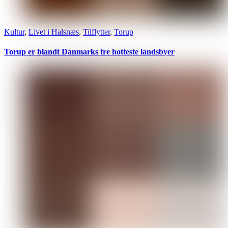
Kultur
,
Livet i Halsnæs
,
Tilflytter
,
Torup
Torup er blandt Danmarks tre hotteste landsbyer