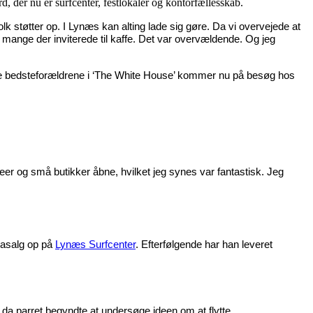
 der nu er surfcenter, festlokaler og kontorfællesskab.
lk støtter op. I Lynæs kan alting lade sig gøre. Da vi overvejede at
g mange der inviterede til kaffe. Det var overvældende. Og jeg
gte bedsteforældrene i ‘The White House’ kommer nu på besøg hos
afeer og små butikker åbne, hvilket jeg synes var fantastisk. Jeg
zzasalg op på
Lynæs Surfcenter
. Efterfølgende har han leveret
g, da parret begyndte at undersøge ideen om at flytte.