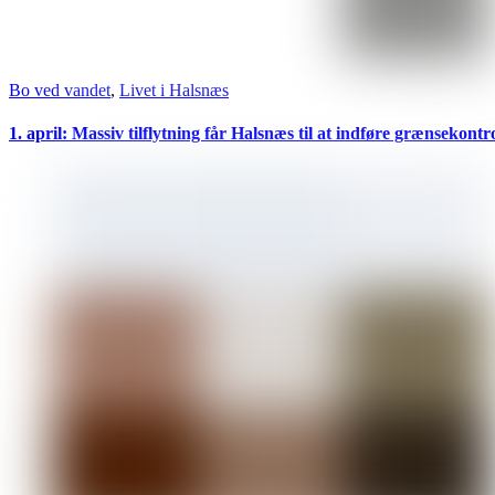
Bo ved vandet
,
Livet i Halsnæs
1. april: Massiv tilflytning får Halsnæs til at indføre grænsekontr