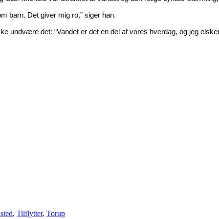
m barn. Det giver mig ro,” siger han.
ikke undvære det: “Vandet er det en del af vores hverdag, og jeg elsker 
sted
,
Tilflytter
,
Torup