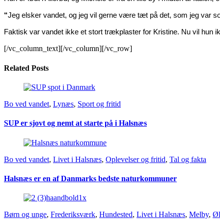
“
Jeg elsker vandet, og jeg vil gerne være tæt på det, som jeg var so
Faktisk var vandet ikke et stort trækplaster for Kristine. Nu vil hun 
[/vc_column_text][/vc_column][/vc_row]
Related Posts
Bo ved vandet
,
Lynæs
,
Sport og fritid
SUP er sjovt og nemt at starte på i Halsnæs
Bo ved vandet
,
Livet i Halsnæs
,
Oplevelser og fritid
,
Tal og fakta
Halsnæs er en af Danmarks bedste naturkommuner
Børn og unge
,
Frederiksværk
,
Hundested
,
Livet i Halsnæs
,
Melby
,
Øl