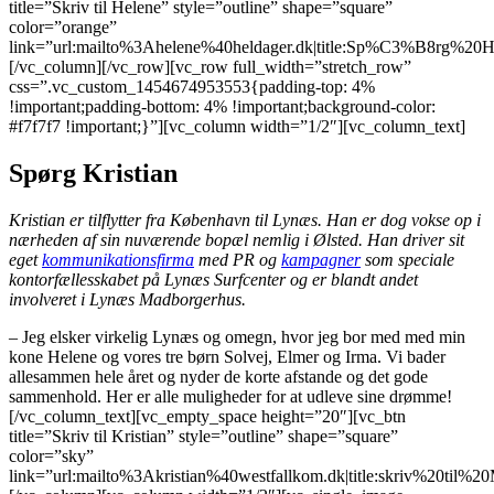
title=”Skriv til Helene” style=”outline” shape=”square”
color=”orange”
link=”url:mailto%3Ahelene%40heldager.dk|title:Sp%C3%B8rg%20Hel
[/vc_column][/vc_row][vc_row full_width=”stretch_row”
css=”.vc_custom_1454674953553{padding-top: 4%
!important;padding-bottom: 4% !important;background-color:
#f7f7f7 !important;}”][vc_column width=”1/2″][vc_column_text]
Spørg Kristian
Kristian er tilflytter fra København til Lynæs. Han er dog vokse op i
nærheden af sin nuværende bopæl nemlig i Ølsted. Han driver sit
eget
kommunikationsfirma
med PR og
kampagner
som speciale
kontorfællesskabet på Lynæs Surfcenter og er blandt andet
involveret i Lynæs Madborgerhus.
– Jeg elsker virkelig Lynæs og omegn, hvor jeg bor med med min
kone Helene og vores tre børn Solvej, Elmer og Irma. Vi bader
allesammen hele året og nyder de korte afstande og det gode
sammenhold. Her er alle muligheder for at udleve sine drømme!
[/vc_column_text][vc_empty_space height=”20″][vc_btn
title=”Skriv til Kristian” style=”outline” shape=”square”
color=”sky”
link=”url:mailto%3Akristian%40westfallkom.dk|title:skriv%20til%20