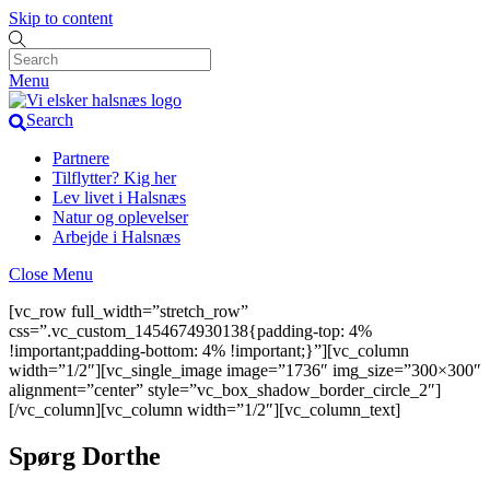
Skip to content
Menu
Search
Partnere
Tilflytter? Kig her
Lev livet i Halsnæs
Natur og oplevelser
Arbejde i Halsnæs
Close Menu
[vc_row full_width=”stretch_row”
css=”.vc_custom_1454674930138{padding-top: 4%
!important;padding-bottom: 4% !important;}”][vc_column
width=”1/2″][vc_single_image image=”1736″ img_size=”300×300″
alignment=”center” style=”vc_box_shadow_border_circle_2″]
[/vc_column][vc_column width=”1/2″][vc_column_text]
Spørg Dorthe