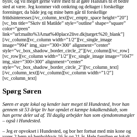
byliv, og vil meget gerne være med til at gøre Halsnæs til et bedre
sted at være. Jeg kommer vidt omkring og deltager i forskellige
foreninger, da både jeg og mine børn går til forskellige
fritidsinteresser.[/vc_column_text][vc_empty_space height=”20″]
[vc_btn title=”Skriv til Matilde” style=”outline” shape=”square”
color=”green”
link=”url:mailto%3Amat%40place2live.dk||target:%20_blank”]
[/vc_column][vc_column width=”1/2″][vc_single_image
image=”994″ img_size=”300×300″ alignment=”center”
style=”vc_box_shadow_border_circle_2″][/vc_column][/vc_row]
[vc_row][vc_column width=”1/2″][vc_single_image image=”1047″
img_size=”300×300″ alignment=”center”
style=”vc_box_shadow_border_circle_2″][vc_column_text]
[/vc_column_text][/vc_column][vc_column width=”1/2″]
[vc_column_text]
Spørg Søren
Søren er ægte lokal og kender især meget til Hundested, hvor han
gennem sit 53 årige liv har opnået et kæmpe lokalkendskab, som
han gerne deler ud af. Til daglig arbejder han som ejendomsmægler
– også i Hundested.
– Jeg er opvokset i Hundested, og bor her fortsat med min kone og
vores 2 børn på henholdsvis 16 år og 21 år. Hele familien er lokalt