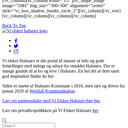
[/vc_column][vc_column width=”1/2″][vc_single_image
image=”1981″ img_size=”300×300″ alignment=”center”
style=”vc_box_shadow_border_circle_2″][/vc_column][/vc_row]
[vc_column][/vc_column][vc_column][/vc_column]
Back To Top
Vi elsker Halsnæs er din portal til masser af info og gode
fortællinger med indsigt og udsyn fra området Halsnæs. Der er
mange grunde til at bo og leve i Halsnæs. En hel del af dem samt
god inspiration finder du her.
Siden er startet af Halsnæs Kommune i 2016, men ejes og drives fra
januar 2020 af
Westfall Kommunikation
.
Læs om partneraftaler med Vi Elsker Halsnæs lige her.
Læs om privatlivspolitkken på Vi Elsker Halsnæs
her