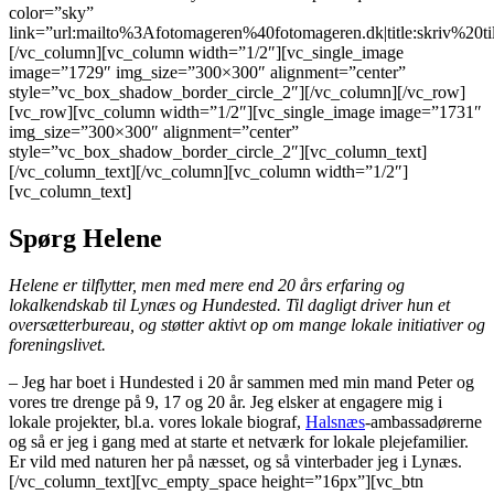
color=”sky”
link=”url:mailto%3Afotomageren%40fotomageren.dk|title:skriv%20ti
[/vc_column][vc_column width=”1/2″][vc_single_image
image=”1729″ img_size=”300×300″ alignment=”center”
style=”vc_box_shadow_border_circle_2″][/vc_column][/vc_row]
[vc_row][vc_column width=”1/2″][vc_single_image image=”1731″
img_size=”300×300″ alignment=”center”
style=”vc_box_shadow_border_circle_2″][vc_column_text]
[/vc_column_text][/vc_column][vc_column width=”1/2″]
[vc_column_text]
Spørg Helene
Helene er tilflytter, men med mere end 20 års erfaring og
lokalkendskab til Lynæs og Hundested. Til dagligt driver hun et
oversætterbureau, og støtter aktivt op om mange lokale initiativer og
foreningslivet.
– Jeg har boet i Hundested i 20 år sammen med min mand Peter og
vores tre drenge på 9, 17 og 20 år. Jeg elsker at engagere mig i
lokale projekter, bl.a. vores lokale biograf,
Halsnæs
-ambassadørerne
og så er jeg i gang med at starte et netværk for lokale plejefamilier.
Er vild med naturen her på næsset, og så vinterbader jeg i Lynæs.
[/vc_column_text][vc_empty_space height=”16px”][vc_btn