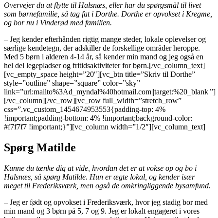
Overvejer du at flytte til Halsnæs, eller har du spørgsmål til livet
som børnefamilie, så tag fat i Dorthe. Dorthe er opvokset i Kregme,
og bor nu i Vinderød med familien.
– Jeg kender efterhånden rigtig mange steder, lokale oplevelser og
særlige kendetegn, der adskiller de forskellige områder heroppe.
Med 5 børn i alderen 4-14 år, så kender min mand og jeg også en
hel del legepladser og fritidsaktiviteter for børn.[/vc_column_text]
[vc_empty_space height=”20″][vc_btn title=”Skriv til Dorthe”
style=”outline” shape=”square” color=”sky”
link=”url:mailto%3Ad_myndal%40hotmail.com||target:%20_blank|”]
[/vc_column][/vc_row][vc_row full_width=”stretch_row”
css=”.vc_custom_1454674953553{padding-top: 4%
!important;padding-bottom: 4% !important;background-color:
#f7f7f7 !important;}”][vc_column width=”1/2″][vc_column_text]
Spørg Matilde
Kunne du tænke dig at vide, hvordan det er at vokse op og bo i
Halsnæs, så spørg Matilde. Hun er ægte lokal, og kender især
meget til Frederiksværk, men også de omkringliggende bysamfund.
– Jeg er født og opvokset i Frederiksværk, hvor jeg stadig bor med
min mand og 3 børn på 5, 7 og 9. Jeg er lokalt engageret i vores