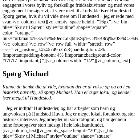
engageret i vores byliv og forskellige fritidsaktiviteter, og med vores
engagement forsøger vi, at være med til at udvikle især Hundested.
Spørg gerne, hvis du vil vide mere om Hundested – jeg er rede med
svar.[/vc_column_text][vc_empty_space height=”16px”][vc_btn
title=”Skriv til Søren” style=”outline” shape=”square”
color=”orange”
link=”url:mailto%3Astv%40edc.dk|title:Sp%C3%B8rg%20S%C3%B8r
[/vc_column][/vc_row][vc_row full_width=”stretch_row”
css=”.vc_custom_1454674953553{padding-top: 4%
!important;padding-bottom: 4% !important;background-color:
#f7f7f7 !important;}”][vc_column width=”1/2″][vc_column_text]
Spørg Michael
Kunne du tænke dig at vide, hvordan det er at vokse op og bo i en
historisk havneby, så spørg Michael. Han er ægte lokal, og kender
især meget til Hundested.
– Jeg er indfødt Hundesteder, og har arbejdet som barn og
ung/voksen på Hundsted Havn. Jeg er meget lokalt forankret og stor
historisk interesse. Jeg arbejder nu som fotograf, og har gennem
mine fotoopgaver stort indsigt i hele lokalsamfundet.
[/vc_column_text][vc_empty_space height=”20″][vc_btn
title=”Skriv til Michael” style=”outline” shape=”square”