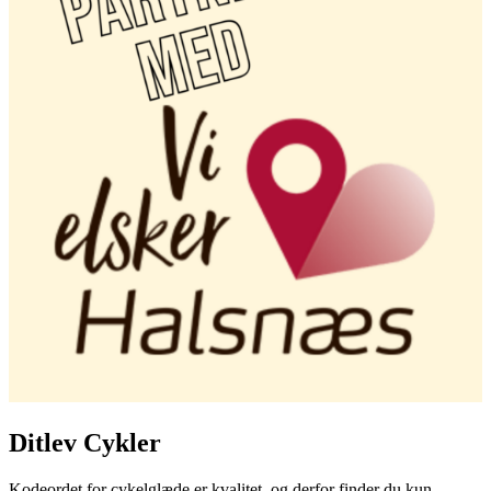
Ditlev Cykler
Kodeordet for cykelglæde er kvalitet, og derfor finder du kun