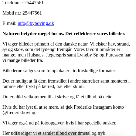
Telefonnr.
:
25447561
Mobil nr.
:
25447561
E-mail
:
info@byboving.dk
Naturen betyder meget for os. Det reflekterer vores billeder.
Vi tager billeder primært af den danske natur. Vi elsker hav, strand,
sø og skov, som det tydeligt fremgår. Vores favorit områder er
mange, men Halsnæs, Jægerspris samt Lyngby Sø og Furesøen har
vi mange billeder fra.
Billederne sælges som fotoplakater i to forskellige formater.
Det er muligt at få dem fremstillet i andre størrelser samt monteret i
ramme eller trykt på lærred, træ eller skum.
Du er altid velkommen til at skrive og få et tilbud på dette.
Hvis du har lyst til at se mere, så tjek Frederiks Instagram konto
@frederikboving.
Vi tager også ud på fotoopgaver, hvis I har specielle ønsker.
Her udfærdiger vi et samlet tilbud over timetal og tryk.