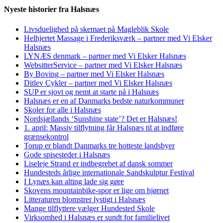
Nyeste historier fra Halsnæs
Livsduelighed på skemaet på Magleblik Skole
Helhjertet Massage i Frederiksværk – partner med Vi Elsker
Halsnæs
LYNÆS denmark – partner med Vi Elsker Halsnæs
WebsitterService – partner med Vi Elsker Halsnæs
By Boving – partner med Vi Elsker Halsnæs
Ditlev Cykler – partner med Vi Elsker Halsnæs
SUP er sjovt og nemt at starte på i Halsnæs
Halsnæs er en af Danmarks bedste naturkommuner
Skoler for alle i Halsnæs
Nordsjællands ‘Sunshine state’? Det er Halsnæs!
1. april: Massiv tilflytning får Halsnæs til at indføre
grænsekontrol
Torup er blandt Danmarks tre hotteste landsbyer
Gode spisesteder i Halsnæs
Liseleje Strand er indbegrebet af dansk sommer
Hundesteds årlige internationale Sandskulptur Festival
I Lynæs kan alting lade sig gøre
Skovens mountainbike-spor er lige om hjørnet
Litteraturen blomstrer lystigt i Halsnæs
Mange tilflyttere vælger Hundested Skole
Virksomhed i Halsnæs er sundt for familielivet