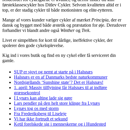
førsteklassescykler hos Ditlev Cykler. Selvom kvaliteten altid er i
top, er der stadig cykler til både motionisten og elite-rytteren.
Mange af vores kunder vælger cykler af mærket
Principia
, der er
dansk og bygget med både æstetik og præstation for øje. Derudover
forhandler vi blandt andre også
Winther
og
Trek
.
Livet er simpelthen for kort til dårlige, ineffektive cykler, der
spolerer den gode cykeloplevelse.
Kig ind i vores butik og find en ny cykel eller få serviceret din
gamle.
SUP er sjovt og nemt at starte på i Halsnæs
Halsnæs er en af Danmarks bedste naturkommuner
Nordsjællands ‘Sunshine state’? Det er Halsnæs!
1. april: Massiv tilflytning får Halsnæs til at indføre
grænsekontrol
I Lynæs kan alting lade sig gøre
Lars pendler på den helt store klinge fra Lynæs
Lynæs tog os med storm
Fra Frederiksberg til Liseleje
Vi har ikke fortrudt et sekund
Ketil forelskede sig i menneskerne og i Hundested