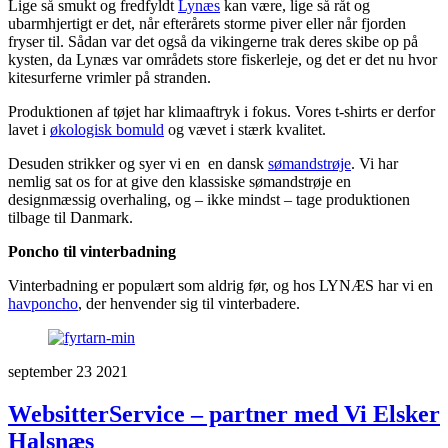
Lige så smukt og fredfyldt
Lynæs
kan være, lige så råt og
ubarmhjertigt er det, når efterårets storme piver eller når fjorden
fryser til. Sådan var det også da vikingerne trak deres skibe op på
kysten, da Lynæs var områdets store fiskerleje, og det er det nu hvor
kitesurferne vrimler på stranden.
Produktionen af tøjet har klimaaftryk i fokus. Vores t-shirts er derfor
lavet i
økologisk bomuld
og vævet i stærk kvalitet.
Desuden strikker og syer vi en en dansk
sømandstrøje
. Vi har
nemlig sat os for at give den klassiske sømandstrøje en
designmæssig overhaling, og – ikke mindst – tage produktionen
tilbage til Danmark.
Poncho til vinterbadning
Vinterbadning er populært som aldrig før, og hos LYNÆS har vi en
havponcho
, der henvender sig til vinterbadere.
september
23
2021
WebsitterService – partner med Vi Elsker
Halsnæs