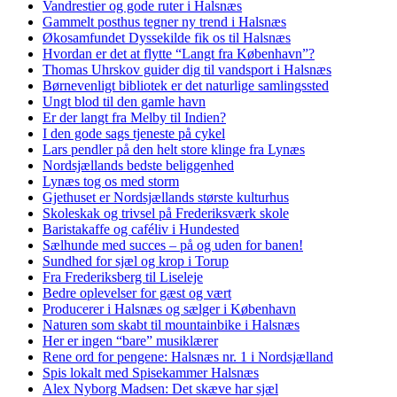
Vandrestier og gode ruter i Halsnæs
Gammelt posthus tegner ny trend i Halsnæs
Økosamfundet Dyssekilde fik os til Halsnæs
Hvordan er det at flytte “Langt fra København”?
Thomas Uhrskov guider dig til vandsport i Halsnæs
Børnevenligt bibliotek er det naturlige samlingssted
Ungt blod til den gamle havn
Er der langt fra Melby til Indien?
I den gode sags tjeneste på cykel
Lars pendler på den helt store klinge fra Lynæs
Nordsjællands bedste beliggenhed
Lynæs tog os med storm
Gjethuset er Nordsjællands største kulturhus
Skoleskak og trivsel på Frederiksværk skole
Baristakaffe og caféliv i Hundested
Sælhunde med succes – på og uden for banen!
Sundhed for sjæl og krop i Torup
Fra Frederiksberg til Liseleje
Bedre oplevelser for gæst og vært
Producerer i Halsnæs og sælger i København
Naturen som skabt til mountainbike i Halsnæs
Her er ingen “bare” musiklærer
Rene ord for pengene: Halsnæs nr. 1 i Nordsjælland
Spis lokalt med Spisekammer Halsnæs
Alex Nyborg Madsen: Det skæve har sjæl